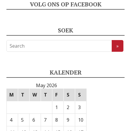
VOLG ONS OP FACEBOOK
SOEK
KALENDER
May 2026
M
T
W
T
F
S
S
1
2
3
4
5
6
7
8
9
10